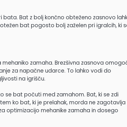
biri bata. Bat z bolj končno obteženo zasnovo lah
ežen bat pogosto bolj zaželen pri igralcih, ki s
 na mehaniko zamaha. Brezšivna zasnova omogo
anje za napačne udarce. To lahko vodi do
ivosti na igrišču.
ko se bat počuti med zamahom. Bat, ki se zdi
em ko bat, ki je prelahak, morda ne zagotavlja
no za optimizacijo mehanike zamaha in dosego