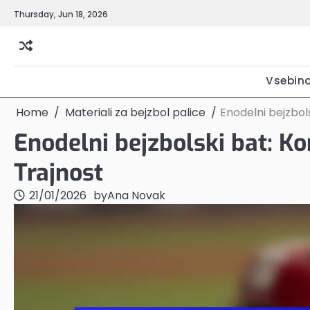
Skip
Thursday, Jun 18, 2026
to
content
Vsebin
Home
Materiali za bejzbol palice
Enodelni bejzbols
Enodelni bejzbolski bat: Ko
Trajnost
21/01/2026
by
Ana Novak