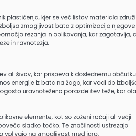
 plastičenja, kjer se več listov materiala združi
izboljša zmogljivost bata z optimizacijo njegove
s pomočjo rezanja in oblikovanja, kar zagotavlja, 
eže in ravnotežja.
ev ali šivov, kar prispeva k doslednemu občutku
s energije iz bata na žogo, kar vodi do izbolj
 pogosto uravnoteženo porazdelitev teže, kar ola
blikovne elemente, kot so zoženi ročaji ali večji
n poveča sladko točko. Te značilnosti ustrezajo
o vplivajo na zmogljivost med igro.