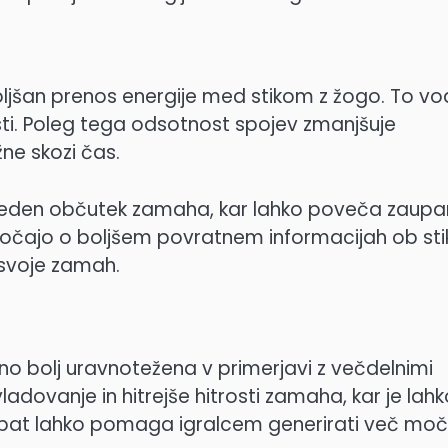
oljšan prenos energije med stikom z žogo. To vo
sti. Poleg tega odsotnost spojev zmanjšuje
žne skozi čas.
osleden občutek zamaha, kar lahko poveča zaupa
ročajo o boljšem povratnem informacijah ob sti
 svoje zamah.
jno bolj uravnotežena v primerjavi z večdelnimi
dovanje in hitrejše hitrosti zamaha, kar je lahk
n bat lahko pomaga igralcem generirati več moči