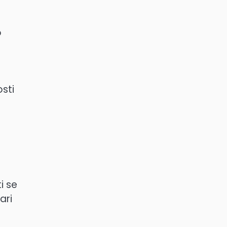
o
osti
i se
ari