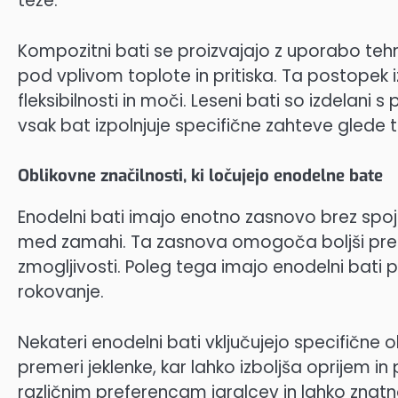
teže.
Kompozitni bati se proizvajajo z uporabo tehnik
pod vplivom toplote in pritiska. Ta postopek 
fleksibilnosti in moči. Leseni bati so izdelani 
vsak bat izpolnjuje specifične zahteve glede t
Oblikovne značilnosti, ki ločujejo enodelne bate
Enodelni bati imajo enotno zasnovo brez spoj
med zamahi. Ta zasnova omogoča boljši preno
zmogljivosti. Poleg tega imajo enodelni bati
rokovanje.
Nekateri enodelni bati vključujejo specifične o
premeri jeklenke, kar lahko izboljša oprijem i
različnim preferencam igralcev in lahko znatn