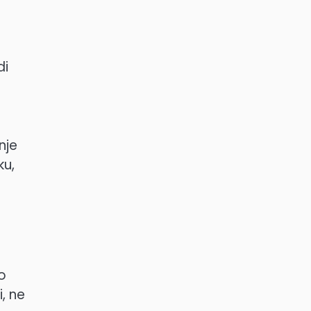
di
nje
ku,
o
, ne