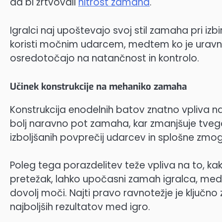
da bi žrtvovali
hitrost zamaha
.
Igralci naj upoštevajo svoj stil zamaha pri iz
koristi močnim udarcem, medtem ko je uravnot
osredotočajo na natančnost in kontrolo.
Učinek konstrukcije na mehaniko zamaha
Konstrukcija enodelnih batov znatno vpliva
bolj naravno pot zamaha, kar zmanjšuje tveg
izboljšanih povprečij udarcev in splošne zmoglj
Poleg tega porazdelitev teže vpliva na to, ka
pretežak, lahko upočasni zamah igralca, medt
dovolj moči. Najti pravo ravnotežje je ključ
najboljših rezultatov med igro.