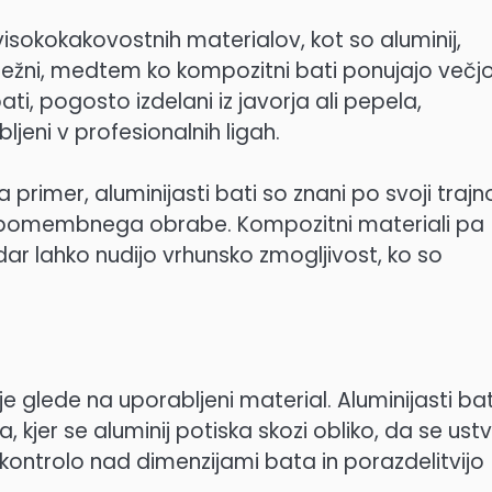
 visokokakovostnih materialov, kot so aluminij,
 trpežni, medtem ko kompozitni bati ponujajo večj
ati, pogosto izdelani iz javorja ali pepela,
ljeni v profesionalnih ligah.
 primer, aluminijasti bati so znani po svoji trajn
z pomembnega obrabe. Kompozitni materiali pa
dar lahko nudijo vrhunsko zmogljivost, ko so
e glede na uporabljeni material. Aluminijasti bat
kjer se aluminij potiska skozi obliko, da se ustv
ntrolo nad dimenzijami bata in porazdelitvijo