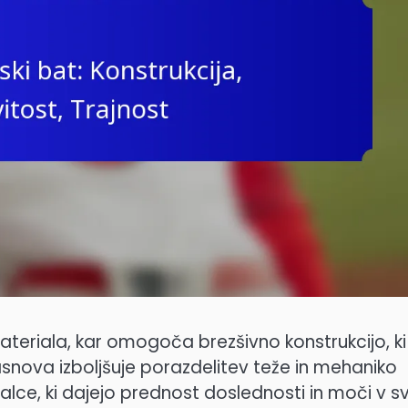
teriala, kar omogoča brezšivno konstrukcijo, ki
asnova izboljšuje porazdelitev teže in mehaniko
ralce, ki dajejo prednost doslednosti in moči v sv