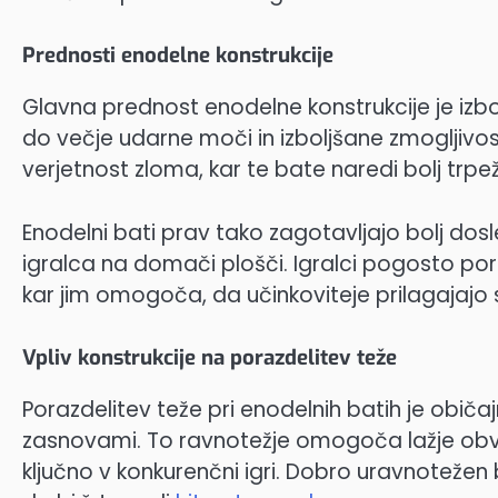
Prednosti enodelne konstrukcije
Glavna prednost enodelne konstrukcije je izb
do večje udarne moči in izboljšane zmogljivo
verjetnost zloma, kar te bate naredi bolj trpe
Enodelni bati prav tako zagotavljajo bolj d
igralca na domači plošči. Igralci pogosto po
kar jim omogoča, da učinkoviteje prilagajajo
Vpliv konstrukcije na porazdelitev teže
Porazdelitev teže pri enodelnih batih je običa
zasnovami. To ravnotežje omogoča lažje obvla
ključno v konkurenčni igri. Dobro uravnoteže