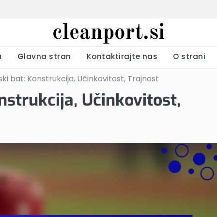
cleanport.si
a
Glavna stran
Kontaktirajte nas
O strani
ki bat: Konstrukcija, Učinkovitost, Trajnost
nstrukcija, Učinkovitost,