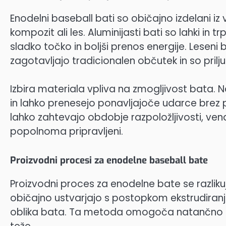
Enodelni baseball bati so običajno izdelani iz
kompozit ali les. Aluminijasti bati so lahki in
sladko točko in boljši prenos energije. Leseni b
zagotavljajo tradicionalen občutek in so priljub
Izbira materiala vpliva na zmogljivost bata. Na
in lahko prenesejo ponavljajoče udarce bre
lahko zahtevajo obdobje razpoložljivosti, ven
popolnoma pripravljeni.
Proizvodni procesi za enodelne baseball bate
Proizvodni proces za enodelne bate se razlikuj
običajno ustvarjajo s postopkom ekstrudiranja, 
oblika bata. Ta metoda omogoča natančno ko