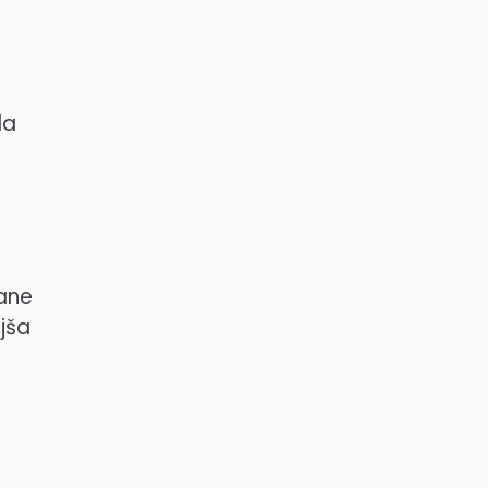
da
šane
jša