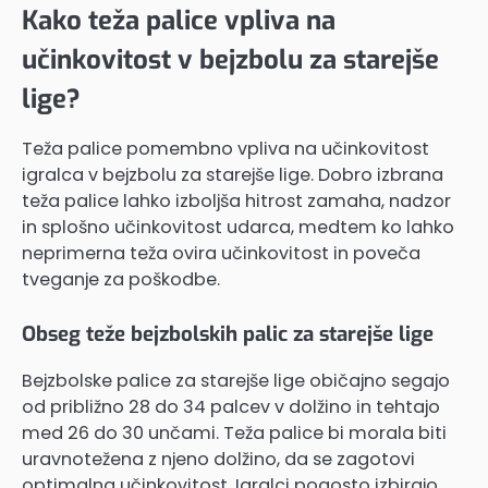
Kako teža palice vpliva na
učinkovitost v bejzbolu za starejše
lige?
Teža palice pomembno vpliva na učinkovitost
igralca v bejzbolu za starejše lige. Dobro izbrana
teža palice lahko izboljša hitrost zamaha, nadzor
in splošno učinkovitost udarca, medtem ko lahko
neprimerna teža ovira učinkovitost in poveča
tveganje za poškodbe.
Obseg teže bejzbolskih palic za starejše lige
Bejzbolske palice za starejše lige običajno segajo
od približno 28 do 34 palcev v dolžino in tehtajo
med 26 do 30 unčami. Teža palice bi morala biti
uravnotežena z njeno dolžino, da se zagotovi
optimalna učinkovitost. Igralci pogosto izbirajo