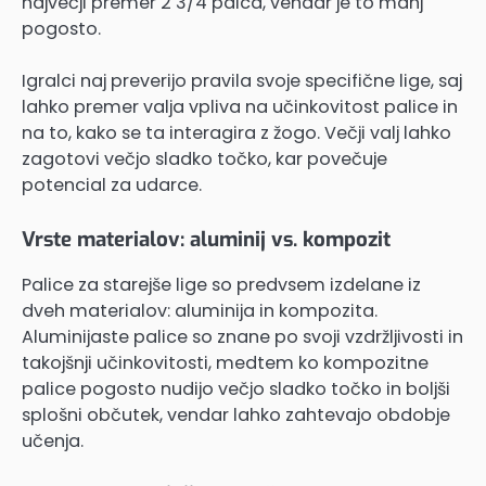
največji premer 2 3/4 palca, vendar je to manj
pogosto.
Igralci naj preverijo pravila svoje specifične lige, saj
lahko premer valja vpliva na učinkovitost palice in
na to, kako se ta interagira z žogo. Večji valj lahko
zagotovi večjo sladko točko, kar povečuje
potencial za udarce.
Vrste materialov: aluminij vs. kompozit
Palice za starejše lige so predvsem izdelane iz
dveh materialov: aluminija in kompozita.
Aluminijaste palice so znane po svoji vzdržljivosti in
takojšnji učinkovitosti, medtem ko kompozitne
palice pogosto nudijo večjo sladko točko in boljši
splošni občutek, vendar lahko zahtevajo obdobje
učenja.