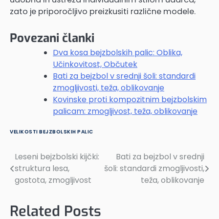
zato je priporočljivo preizkusiti različne modele.
Povezani članki
Dva kosa bejzbolskih palic: Oblika,
Učinkovitost, Občutek
Bati za bejzbol v srednji šoli: standardi
zmogljivosti, teža, oblikovanje
Kovinske proti kompozitnim bejzbolskim
palicam: zmogljivost, teža, oblikovanje
VELIKOSTI BEJZBOLSKIH PALIC
Leseni bejzbolski kijčki:
Bati za bejzbol v srednji
Post
struktura lesa,
šoli: standardi zmogljivosti,
navigation
gostota, zmogljivost
teža, oblikovanje
Related Posts