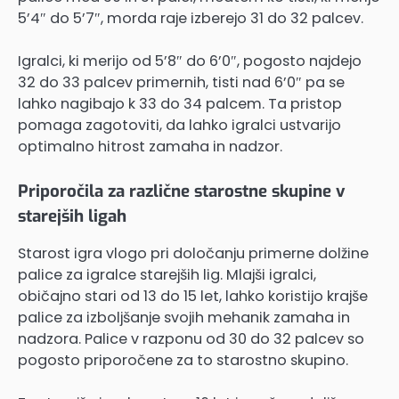
5’4″ do 5’7″, morda raje izberejo 31 do 32 palcev.
Igralci, ki merijo od 5’8″ do 6’0″, pogosto najdejo
32 do 33 palcev primernih, tisti nad 6’0″ pa se
lahko nagibajo k 33 do 34 palcem. Ta pristop
pomaga zagotoviti, da lahko igralci ustvarijo
optimalno hitrost zamaha in nadzor.
Priporočila za različne starostne skupine v
starejših ligah
Starost igra vlogo pri določanju primerne dolžine
palice za igralce starejših lig. Mlajši igralci,
običajno stari od 13 do 15 let, lahko koristijo krajše
palice za izboljšanje svojih mehanik zamaha in
nadzora. Palice v razponu od 30 do 32 palcev so
pogosto priporočene za to starostno skupino.