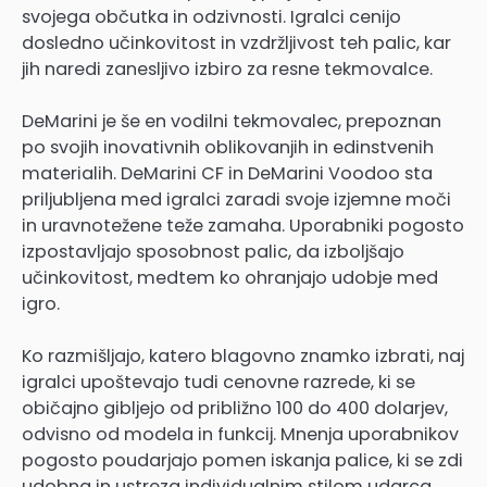
svojega občutka in odzivnosti. Igralci cenijo
dosledno učinkovitost in vzdržljivost teh palic, kar
jih naredi zanesljivo izbiro za resne tekmovalce.
DeMarini je še en vodilni tekmovalec, prepoznan
po svojih inovativnih oblikovanjih in edinstvenih
materialih. DeMarini CF in DeMarini Voodoo sta
priljubljena med igralci zaradi svoje izjemne moči
in uravnotežene teže zamaha. Uporabniki pogosto
izpostavljajo sposobnost palic, da izboljšajo
učinkovitost, medtem ko ohranjajo udobje med
igro.
Ko razmišljajo, katero blagovno znamko izbrati, naj
igralci upoštevajo tudi cenovne razrede, ki se
običajno gibljejo od približno 100 do 400 dolarjev,
odvisno od modela in funkcij. Mnenja uporabnikov
pogosto poudarjajo pomen iskanja palice, ki se zdi
udobna in ustreza individualnim stilom udarca,