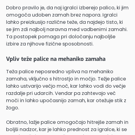
Dobro pravilo je, da naj igralci izberejo palico, ki jim
omogoča udoben zamah brez napora. Igralci
lahko preizkusijo različne teže, da najdejo tisto, ki
se jim zdi najbolj naravna med vadbenimi zamahi.
Ta postopek pomaga pri določanju najboljše
izbire za njihove fizične sposobnosti.
Vpliv teže palice na mehaniko zamaha
Teža palice neposredno vpliva na mehaniko
zamaha, vključno s hitrostjo in močjo. Težje palice
lahko ustvarijo večjo moč, kar lahko vodi do večje
razdalje pri udarcih. Vendar pa zahtevajo več
moči in lahko upočasnijo zamah, kar otežuje stik z
žogo.
Obratno, lažje palice omogočajo hitrejše zamah in
boljši nadzor, kar je lahko prednost za igralce, ki se