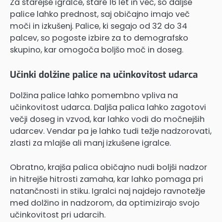
Za starejše igralce, stare 16 let in več, so daljše
palice lahko prednost, saj običajno imajo več
moči in izkušenj. Palice, ki segajo od 32 do 34
palcev, so pogoste izbire za to demografsko
skupino, kar omogoča boljšo moč in doseg.
Učinki dolžine palice na učinkovitost udarca
Dolžina palice lahko pomembno vpliva na
učinkovitost udarca. Daljša palica lahko zagotovi
večji doseg in vzvod, kar lahko vodi do močnejših
udarcev. Vendar pa je lahko tudi težje nadzorovati,
zlasti za mlajše ali manj izkušene igralce.
Obratno, krajša palica običajno nudi boljši nadzor
in hitrejše hitrosti zamaha, kar lahko pomaga pri
natančnosti in stiku. Igralci naj najdejo ravnotežje
med dolžino in nadzorom, da optimizirajo svojo
učinkovitost pri udarcih.