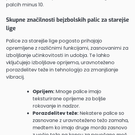
palcih minus 10.
Skupne značilnosti bejzbolskih palic za starejše
lige
Palice za starejše lige pogosto prihajajo
opremljene z različnimi funkcijami, zasnovanimi za
izboljšanje učinkovitosti in udobja. Te lahko
vključujejo izboljšave oprijema, uravnoteženo
porazdelitev teže in tehnologijo za zmanjšanje
vibracij.
Oprijem:
Mnoge palice imajo
teksturirane oprijeme za boljše
rokovanje in nadzor.
Porazdelitev teže:
Nekatere palice so
zasnovane z uravnoteženo težo zamaha,
medtem ko imajo druge morda zasnovo
z večjo težo na koncu za povečano moč.