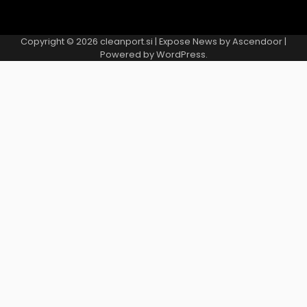
Copyright © 2026
cleanport.si
| Expose News by
Ascendoor
|
Powered by
WordPress
.