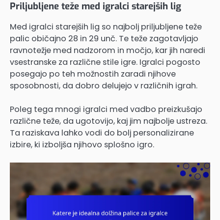
Priljubljene teže med igralci starejših lig
Med igralci starejših lig so najbolj priljubljene teže
palic običajno 28 in 29 unč. Te teže zagotavljajo
ravnotežje med nadzorom in močjo, kar jih naredi
vsestranske za različne stile igre. Igralci pogosto
posegajo po teh možnostih zaradi njihove
sposobnosti, da dobro delujejo v različnih igrah.
Poleg tega mnogi igralci med vadbo preizkušajo
različne teže, da ugotovijo, kaj jim najbolje ustreza.
Ta raziskava lahko vodi do bolj personalizirane
izbire, ki izboljša njihovo splošno igro.