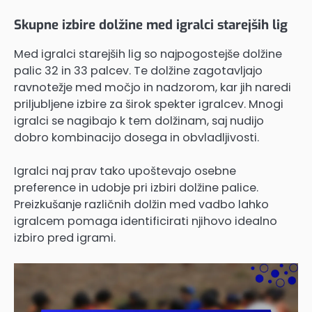
Skupne izbire dolžine med igralci starejših lig
Med igralci starejših lig so najpogostejše dolžine
palic 32 in 33 palcev. Te dolžine zagotavljajo
ravnotežje med močjo in nadzorom, kar jih naredi
priljubljene izbire za širok spekter igralcev. Mnogi
igralci se nagibajo k tem dolžinam, saj nudijo
dobro kombinacijo dosega in obvladljivosti.
Igralci naj prav tako upoštevajo osebne
preference in udobje pri izbiri dolžine palice.
Preizkušanje različnih dolžin med vadbo lahko
igralcem pomaga identificirati njihovo idealno
izbiro pred igrami.