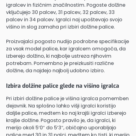
igralcev in fizičnim značilnostim. Pogoste dolžine
vključujejo 30 palcev, 31 palcev, 32 palcev, 33
palcev in 34 palcev. Igralci naj upoštevajo svojo
višino in slog zamaha pri izbiri dolžine palice.
Proizvajalci pogosto nudijo podrobne specifikacije
za vsak model palice, kar igralcem omogoča, da
izberejo dolžino, ki najbolje ustreza njihovim
potrebam. Pomembno je preizkusiti različne
dolžine, da najdejo najbolj udobno izbiro.
Izbira dolžine palice glede na višino igralca
Pri izbiri dolžine palice je višina igralca pomemben
dejavnik. Na splošno lahko višji igralci koristijo
daljše palice, medtem ko naj krajši igralci izberejo
krajše dolžine. Pogosto pravilo je, da igralci, ki
merijo okoli 5’0″ do 5’3″, običajno uporabljajo
palice med 30 in 31 palci, medtem ko tisti, ki merijo