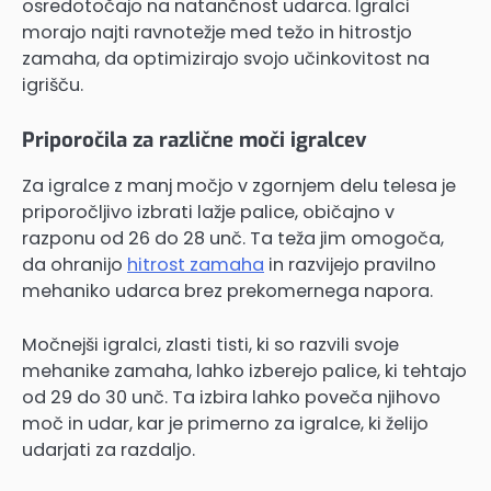
osredotočajo na natančnost udarca. Igralci
morajo najti ravnotežje med težo in hitrostjo
zamaha, da optimizirajo svojo učinkovitost na
igrišču.
Priporočila za različne moči igralcev
Za igralce z manj močjo v zgornjem delu telesa je
priporočljivo izbrati lažje palice, običajno v
razponu od 26 do 28 unč. Ta teža jim omogoča,
da ohranijo
hitrost zamaha
in razvijejo pravilno
mehaniko udarca brez prekomernega napora.
Močnejši igralci, zlasti tisti, ki so razvili svoje
mehanike zamaha, lahko izberejo palice, ki tehtajo
od 29 do 30 unč. Ta izbira lahko poveča njihovo
moč in udar, kar je primerno za igralce, ki želijo
udarjati za razdaljo.