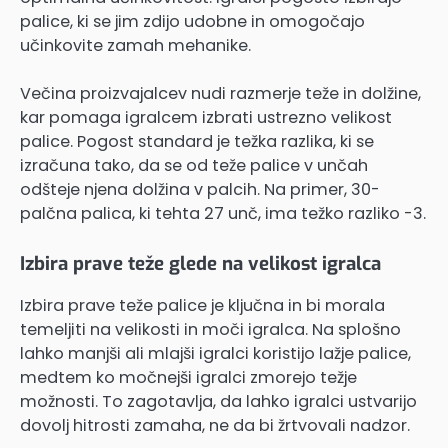
palice, ki se jim zdijo udobne in omogočajo
učinkovite zamah mehanike.
Večina proizvajalcev nudi razmerje teže in dolžine,
kar pomaga igralcem izbrati ustrezno velikost
palice. Pogost standard je težka razlika, ki se
izračuna tako, da se od teže palice v unčah
odšteje njena dolžina v palcih. Na primer, 30-
palčna palica, ki tehta 27 unč, ima težko razliko -3.
Izbira prave teže glede na velikost igralca
Izbira prave teže palice je ključna in bi morala
temeljiti na velikosti in moči igralca. Na splošno
lahko manjši ali mlajši igralci koristijo lažje palice,
medtem ko močnejši igralci zmorejo težje
možnosti. To zagotavlja, da lahko igralci ustvarijo
dovolj hitrosti zamaha, ne da bi žrtvovali nadzor.