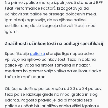
Na primer, palice morajo izpolnjevati standard BPF
(Bat Performance Factor), ki zagotavlja, da
učinkovitost palice ne presega določenih meja.
Igralci naj zagotovijo, da so njihove palice
certificirane, da se izognejo diskvalifikaciji med
igrami.
Značilnosti učinkovitosti na podlagi specifikacij
Specifikacije
palic za
starejše lige neposredno
vplivajo na njihovo učinkovitost. Teža in dolžina
palice vplivata na hitrost zamaha in nadzor,
medtem ko premer valja vpliva na velikost sladke
točke in moč udarca.
Običajno dolžina palice znaša od 30 do 34 palcev,
teža pa se razlikuje glede na moč igralca in slog
udarca. Pogosto pravilo je, da bi morala teža
palice v unčah biti približno enaka višini igralca v