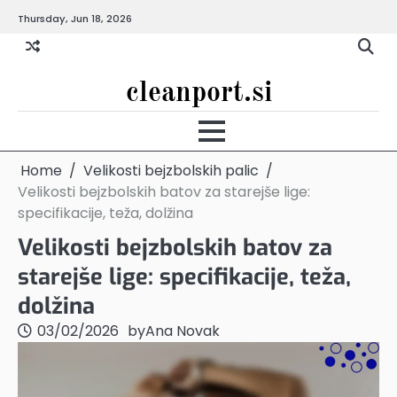
Skip
Thursday, Jun 18, 2026
to
content
cleanport.si
Home
Velikosti bejzbolskih palic
Velikosti bejzbolskih batov za starejše lige:
specifikacije, teža, dolžina
Velikosti bejzbolskih batov za
starejše lige: specifikacije, teža,
dolžina
03/02/2026
by
Ana Novak