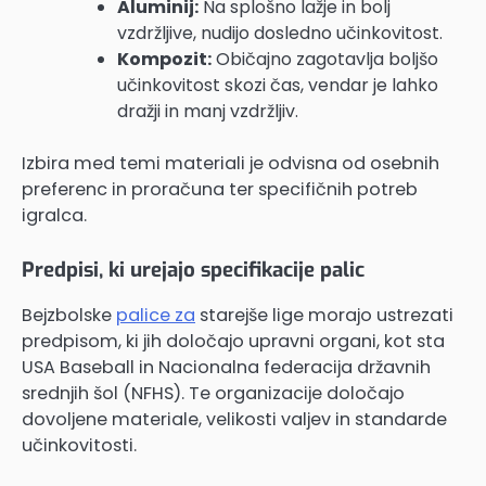
Aluminij:
Na splošno lažje in bolj
vzdržljive, nudijo dosledno učinkovitost.
Kompozit:
Običajno zagotavlja boljšo
učinkovitost skozi čas, vendar je lahko
dražji in manj vzdržljiv.
Izbira med temi materiali je odvisna od osebnih
preferenc in proračuna ter specifičnih potreb
igralca.
Predpisi, ki urejajo specifikacije palic
Bejzbolske
palice za
starejše lige morajo ustrezati
predpisom, ki jih določajo upravni organi, kot sta
USA Baseball in Nacionalna federacija državnih
srednjih šol (NFHS). Te organizacije določajo
dovoljene materiale, velikosti valjev in standarde
učinkovitosti.