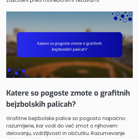
zaščiteni pred morebitnimi težavami.
Katere so pogoste zmote o grafitnih
bejzbolskih palicah?
Grafitne bejzbolske palice so pogosto napačno
razumljene, kar vodi do več zmot o njihovem
delovanju, vzdržljivosti in občutku. Razumevanje