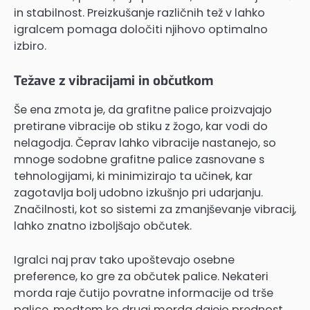
in stabilnost. Preizkušanje različnih tež v lahko
igralcem pomaga določiti njihovo optimalno
izbiro.
Težave z vibracijami in občutkom
Še ena zmota je, da grafitne palice proizvajajo
pretirane vibracije ob stiku z žogo, kar vodi do
nelagodja. Čeprav lahko vibracije nastanejo, so
mnoge sodobne grafitne palice zasnovane s
tehnologijami, ki minimizirajo ta učinek, kar
zagotavlja bolj udobno izkušnjo pri udarjanju.
Značilnosti, kot so sistemi za zmanjševanje vibracij,
lahko znatno izboljšajo občutek.
Igralci naj prav tako upoštevajo osebne
preference, ko gre za občutek palice. Nekateri
morda raje čutijo povratne informacije od trše
palice, medtem ko drugi morda dajejo prednost