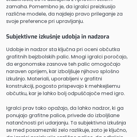
zamaha. Pomembno je, da igralci preizkusijo
različne modele, da najdejo pravo prileganje za
svoje preference pri upravljanju.
Subjektivne izkušnje udobja in nadzora
Udobje in nadzor sta ključna pri oceni občutka
grafitnih bejzbolskih palic. Mnogi igralci poročajo,
da ergonomske zasnove teh palic omogočajo
naraven oprijem, kar izboljšuje njihovo splošno
izkušnjo. Materiali, uporabljeni v grafitni
konstrukciji, pogosto prispevajo k mehkejšemu
občutku, kar je lahko bolj odpuščajoče med igro.
Igralci prav tako opažajo, da lahko nadzor, ki ga
ponujajo grafitne palice, privede do izboljšane
natančnosti pri udarjanju. Ta subjektivna izkušnja
se med posamezniki zelo razlikuje, zato je ključno,