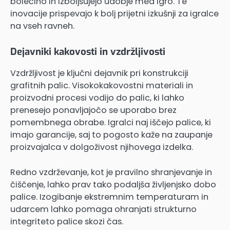
bolečino in izboljšujejo udobje med igro. Te
inovacije prispevajo k bolj prijetni izkušnji za igralce
na vseh ravneh.
Dejavniki kakovosti in vzdržljivosti
Vzdržljivost je ključni dejavnik pri konstrukciji
grafitnih palic. Visokokakovostni materiali in
proizvodni procesi vodijo do palic, ki lahko
prenesejo ponavljajočo se uporabo brez
pomembnega obrabe. Igralci naj iščejo palice, ki
imajo garancije, saj to pogosto kaže na zaupanje
proizvajalca v dolgoživost njihovega izdelka.
Redno vzdrževanje, kot je pravilno shranjevanje in
čiščenje, lahko prav tako podaljša življenjsko dobo
palice. Izogibanje ekstremnim temperaturam in
udarcem lahko pomaga ohranjati strukturno
integriteto palice skozi čas.