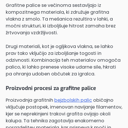
Grafitne palice se večinoma sestavljajo iz
kompozitnega materiala, ki združuje grafitna
vlakna z smolo. Ta mešanica rezultira v lahki, a
močni strukturi, ki izboljšuje hitrost zamaha brez
žrtvovanja vzdržljivosti.
Drugi materiali, kot je ogljikova vlakna, se lahko
prav tako vključijo za izboljšanje togosti in
odzivnosti. Kombinacija teh materialov omogoča
palico, ki lahko prenese visoke udarne sile, hkrati
pa ohranja udoben občutek za igralca.
Proizvodni procesi za grafitne palice
Proizvodnja grafitnih
bejzbolskih palic
običajno
vključuje postopek, imenovan navijanje filamentov,
kjer se neprekinjeni trakovi grafita ovijajo okoli
kalupa. Ta tehnika zagotavlja enakomerno
porazdelitev materiala, kar prispeva k moči in