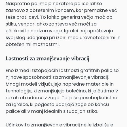
Nasprotno pa imajo nekatere palice lahko
zasnovo z obteženim koncem, kar premakne več
teže proti cevi. To lahko generira večjo moč ob
stiku, vendar lahko zahteva več moči za
učinkovito nadzorovanje. Igralci naj upoštevajo
svoj slog udarjanja pri izbiri med uravnoteženimi in
obteženimi možnostmi.
Lastnosti za zmanjševanje vibracij
Eno izmed izstopajočih lastnosti grafitnih palic so
njihove sposobnosti za zmanjševanje vibracij.
Mnogi modeli vključujejo napredne materiale in
tehnologije, ki zmanjšujejo bolečino, ki jo čutimo v
rokah ob udarcu z žogo. To je še posebej koristno
za igralce, ki pogosto udarjajo žoge ob koncu
palice ali v manj idealnih situacijah stika.
Učinkovito zmanjševanje vibracij ne le izboljšuje