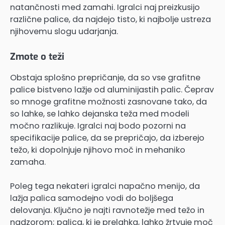
natančnosti med zamahi. Igralci naj preizkusijo
različne palice, da najdejo tisto, ki najbolje ustreza
njihovemu slogu udarjanja.
Zmote o teži
Obstaja splošno prepričanje, da so vse grafitne
palice bistveno lažje od aluminijastih palic. Čeprav
so mnoge grafitne možnosti zasnovane tako, da
so lahke, se lahko dejanska teža med modeli
močno razlikuje. Igralci naj bodo pozorni na
specifikacije palice, da se prepričajo, da izberejo
težo, ki dopolnjuje njihovo moč in mehaniko
zamaha.
Poleg tega nekateri igralci napačno menijo, da
lažja palica samodejno vodi do boljšega
delovanja. Ključno je najti ravnotežje med težo in
nadzorom; palica, ki je prelahka, lahko žrtvuje moč