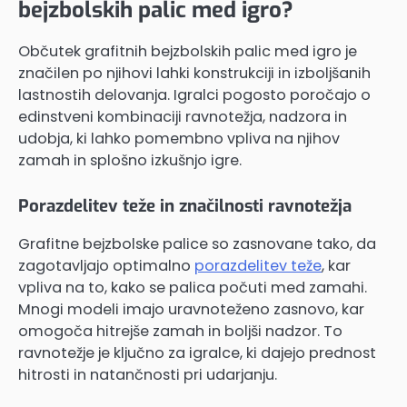
bejzbolskih palic med igro?
Občutek grafitnih bejzbolskih palic med igro je
značilen po njihovi lahki konstrukciji in izboljšanih
lastnostih delovanja. Igralci pogosto poročajo o
edinstveni kombinaciji ravnotežja, nadzora in
udobja, ki lahko pomembno vpliva na njihov
zamah in splošno izkušnjo igre.
Porazdelitev teže in značilnosti ravnotežja
Grafitne bejzbolske palice so zasnovane tako, da
zagotavljajo optimalno
porazdelitev teže
, kar
vpliva na to, kako se palica počuti med zamahi.
Mnogi modeli imajo uravnoteženo zasnovo, kar
omogoča hitrejše zamah in boljši nadzor. To
ravnotežje je ključno za igralce, ki dajejo prednost
hitrosti in natančnosti pri udarjanju.