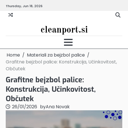
Skip
Thursday, Jun 18, 2026
to
content
cleanport.si
Home
Materiali za bejzbol palice
Grafitne bejzbol palice: Konstrukcija, Učinkovitost,
Občutek
Grafitne bejzbol palice:
Konstrukcija, Učinkovitost,
Občutek
26/01/2026
by
Ana Novak