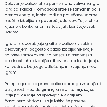
Delovanje palice lahko pomembno vpliva na igro
igralca. Palica, ki omogoča hitrejše zamah in boljši
prenos energije, lahko vodi do povečane udarne
moči in izboljšanih povprečij udarcev. To je lahko
ključno v konkurenčnih situacijah, kjer šteje vsak
udarec.
Igralci, ki uporabljajo grafitne palice z visokim
delovanjem, pogosto opazijo izboljšanje svoje
splošne samozavesti na plošči. Ta psihološka
prednost lahko izboljša njihov pristop k udarjanju,
kar vodi do boljšega odločanja in izvajanja med
igrami.
Poleg tega lahko prava palica pomaga zmanjšati
utrujenost med dolgimi igrami ali turnirji, saj so
lažje palice lažje za upravljanje v daljšem
časovnem obdobju. To je lahko še posebej
koristno za mlajše igralce ali tiste, ki še razvijajo