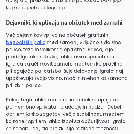
da igralci preizkusijo različne palice, da odkrijejo,
kaj se najbolje prilega njim.
Dejavniki, ki vplivajo na občutek med zamahi
Več dejavnikov vpliva na občutek grafitnih
bejzbolskih palic
med zamahi, vključno z dolžino
palice, težo in velikostjo oprijema. Palica, ki je
predolga ali pretežka, lahko ovira sposobnost
igralca za učinkovit zamah, medtem ko pravilno
prilegajoča palica izboljšuje delovanje. Igralci naj
upoštevajo svojo višino, moč in mehaniko zamaha
pri izbiri palice.
Poleg tega lahko material in debelina oprijema
pomembno vplivata na udobje in nadzor. Debel
oprijem lahko zagotovi večjo stabilnost, medtem
ko tanek oprijem lahko izboljša občutljivost. Igralci
so spodbujeni, da preizkusijo različne možnosti