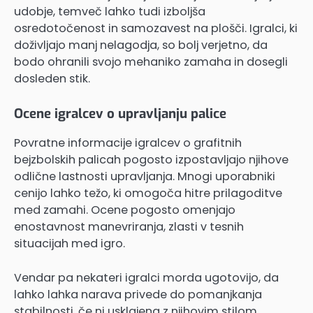
udobje, temveč lahko tudi izboljša
osredotočenost in samozavest na plošči. Igralci, ki
doživljajo manj nelagodja, so bolj verjetno, da
bodo ohranili svojo mehaniko zamaha in dosegli
dosleden stik.
Ocene igralcev o upravljanju palice
Povratne informacije igralcev o grafitnih
bejzbolskih palicah pogosto izpostavljajo njihove
odlične lastnosti upravljanja. Mnogi uporabniki
cenijo lahko težo, ki omogoča hitre prilagoditve
med zamahi. Ocene pogosto omenjajo
enostavnost manevriranja, zlasti v tesnih
situacijah med igro.
Vendar pa nekateri igralci morda ugotovijo, da
lahko lahka narava privede do pomanjkanja
stabilnosti, če ni usklajena z njihovim stilom