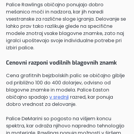
Palice Rawlings običajno ponujajo dobro
mešanico moči in nadzora, kar jih naredi
vsestranske za različne sloge igranja. Delovanje se
lahko prav tako razlikuje glede na specifične
modele znotraj vsake blagovne znamke, zato naj
igralci upoštevajo svoje individualne potrebe pri
izbiri palice.
Cenovni razponi vodilnih blagovnih znamk
Cena grafitnih bejzbolskih palic se običajno giblje
od približno 100 do 400 dolarjev, odvisno od
blagovne znamke in modela. Palice Easton
običajno spadajo
v srednji
razred, kar ponuja
dobro vrednost za delovanje.
Palice DeMarini so pogosto na višjem koncu
spektra, kar odraža njihovo napredno tehnologijo
in materiale. Rawlings ponuja možnosti v širšem