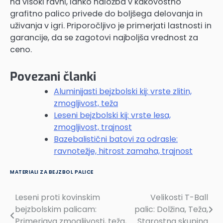
na visoki ravni, lahko naložba v kakovostno
grafitno palico privede do boljšega delovanja in
uživanja v igri. Priporočljivo je primerjati lastnosti in
garancije, da se zagotovi najboljša vrednost za
ceno.
Povezani članki
Aluminijasti bejzbolski kij: vrste zlitin,
zmogljivost, teža
Leseni bejzbolski kij: vrste lesa,
zmogljivost, trajnost
Bazebalistični batovi za odrasle:
ravnotežje, hitrost zamaha, trajnost
MATERIALI ZA BEJZBOL PALICE
Leseni proti kovinskim
Velikosti T-Ball
Post
bejzbolskim palicam:
palic: Dolžina, Teža,
navigation
Primerjava zmogljivosti, teža,
Starostna skupina