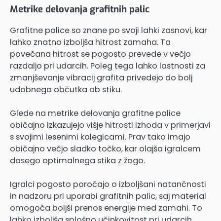
Metrike delovanja grafitnih palic
Grafitne palice so znane po svoji lahki zasnovi, kar
lahko znatno izboljša hitrost zamaha. Ta
povečana hitrost se pogosto prevede v večjo
razdaljo pri udarcih. Poleg tega lahko lastnosti za
zmanjševanje vibracij grafita privedejo do bolj
udobnega občutka ob stiku.
Glede na metrike delovanja grafitne palice
običajno izkazujejo višje hitrosti izhoda v primerjavi
s svojimi lesenimi kolegicami. Prav tako imajo
običajno večjo sladko točko, kar olajša igralcem
dosego optimalnega stika z žogo.
Igralci pogosto poročajo o izboljšani natančnosti
in nadzoru pri uporabi grafitnih palic, saj material
omogoča boljši prenos energije med zamahi. To
lahko izboljša splošno učinkovitost pri udarcih,